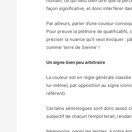
humain, ce qui veut bien dire que la per
façon
significative
, et donc interférer dan
Par ailleurs,
parler
d’une couleur convoque 
Pour preuve la pléthore de qualificatifs,
préciser la nuance qu’il veut évoquer : pâl
comme ‘terre de Sienne’ !
Un signe bien peu arbitraire
La couleur est en règle générale classée
lui-même), par opposition au signe icon
référent).
Certains sémiologues sont donc assez circ
subjectif de chacun l’emporterait, rendant
Néanmoins, parmi les teintes, à notre épo