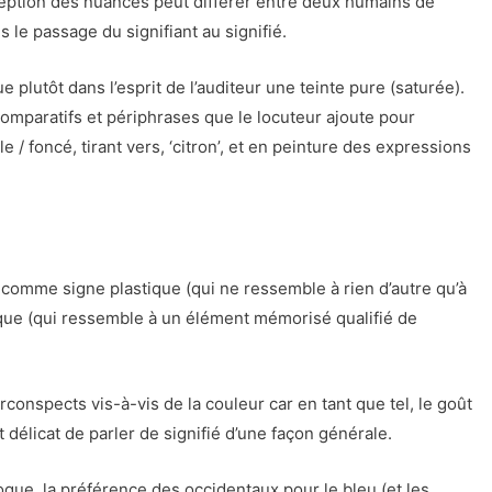
ception des nuances peut différer entre deux humains de
s le passage du signifiant au signifié.
plutôt dans l’esprit de l’auditeur une teinte pure (saturée).
 comparatifs et périphrases que le locuteur ajoute pour
e / foncé, tirant vers, ‘citron’, et en peinture des expressions
 comme signe plastique (qui ne ressemble à rien d’autre qu’à
ique (qui ressemble à un élément mémorisé qualifié de
onspects vis-à-vis de la couleur car en tant que tel, le goût
 délicat de parler de signifié d’une façon générale.
que, la préférence des occidentaux pour le bleu (et les