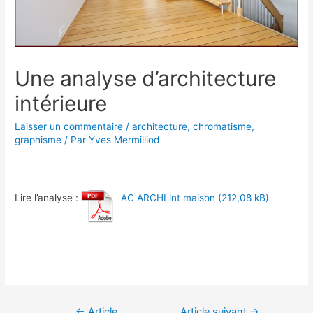
Une analyse d’architecture
intérieure
Laisser un commentaire
/
architecture
,
chromatisme
,
graphisme
/ Par
Yves Mermilliod
Lire l’analyse :
AC ARCHI int maison
Navigation
←
Article
Article suivant
→