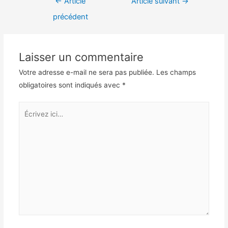
Navigation
←
Article
Article suivant
→
de
précédent
l’article
Laisser un commentaire
Votre adresse e-mail ne sera pas publiée.
Les champs
obligatoires sont indiqués avec
*
Écrivez
ici…