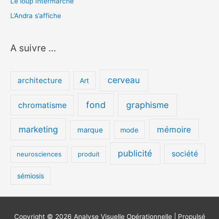
Le loup Intermarché
L’Andra s’affiche
A suivre …
cerveau
architecture
Art
fond
graphisme
chromatisme
marketing
mémoire
marque
mode
publicité
société
neurosciences
produit
sémiosis
Copyright © 2026
Analyse Visuelle Opérationnelle
| Propulsé